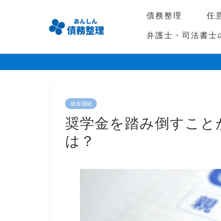
債務整理
任
弁護士・司法書士
借金滞納
奨学金を踏み倒すこと
は？