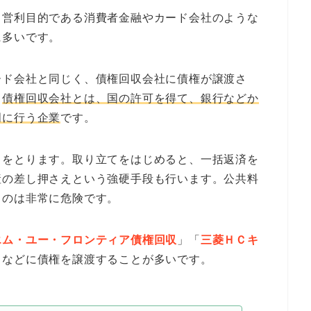
、営利目的である消費者金融やカード会社のような
に多いです。
ード会社と同じく、債権回収会社に債権が譲渡さ
。
債権回収会社とは、国の許可を得て、銀行などか
門に行う企業
です。
きをとります。取り立てをはじめると、一括返済を
産の差し押さえという強硬手段も行います。公共料
るのは非常に危険です。
エム・ユー・フロンティア債権回収
」「
三菱ＨＣキ
」などに債権を譲渡することが多いです。