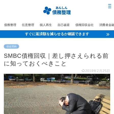
債務整理
任意整理
個人再生
自己破産
債権回収会社
消費者金
すぐに返済額を減らせるか確認できます
借金滞納
SMBC債権回収｜差し押さえられる前
に知っておくべきこと
2019年2月25日