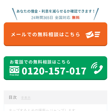
目次
[
]
非表示