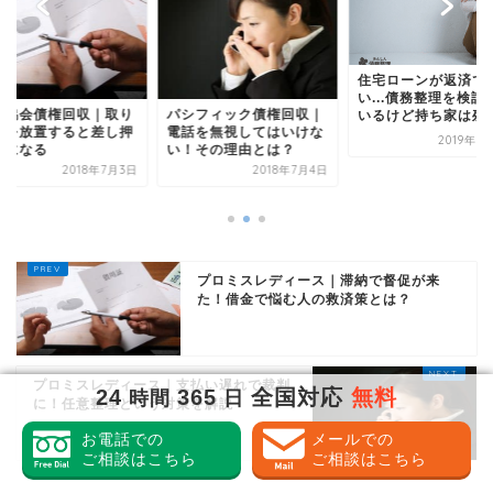
住宅ローンが返済できな
い...債務整理を検討して
保証協会債権回収｜
シフィック債権回収｜
いるけど持ち家は残...
立てを放置すると差
話を無視してはいけな
2019年7月15日
さえになる
！その理由とは？
2018年
2018年7月4日
プロミスレディース｜滞納で督促が来
た！借金で悩む人の救済策とは？
プロミスレディース｜支払い遅れで裁判
24
365
全国対応
無料
時間
日
に！任意整理という対策を解説
お電話での
メールでの
ご相談はこちら
ご相談はこちら