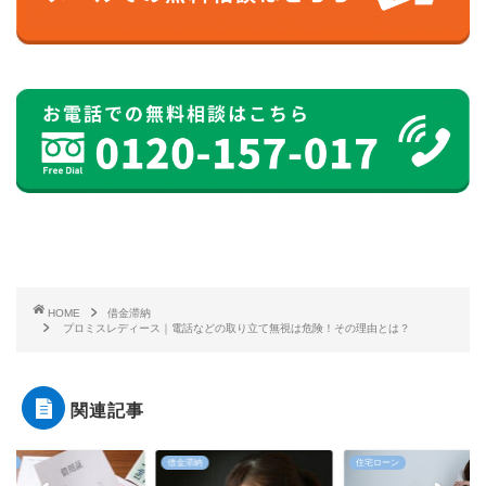
HOME
借金滞納
プロミスレディース｜電話などの取り立て無視は危険！その理由とは？
関連記事
滞納
住宅ローン
借金滞納