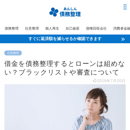
債務整理
任意整理
個人再生
自己破産
債権回収会社
消費者金
すぐに返済額を減らせるか確認できます
任意整理
借金を債務整理するとローンは組めな
い？ブラックリストや審査について
2019年7月20日