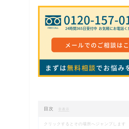
目次
[
]
非表示