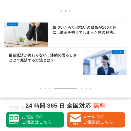
気づいたらリボ払いの残高が100万円
に...借金を抱えてしまった時の解決...
借金返済が終わらない...滞納の恐ろしさ
とは？完済する方法とは？
24
365
全国対応
無料
時間
日
債務整理について
お電話での
メールでの
ご相談はこちら
ご相談はこちら
債務整理