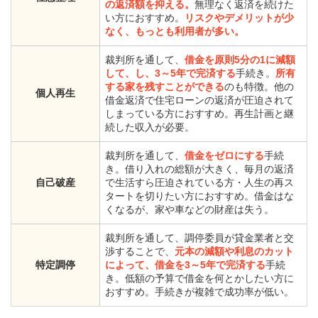
の返済額を抑える。
無理なく返済を続けた
い方におすすめ。
リスクやデメリットが少
なく、もっとも利用者が多い。
裁判所を通して、
借金を原則5分の1に減額
して、し、3～5年で完済する
手続き。
所有
する家を残すことができる
のも特徴。他の
個人再生
借金返済で住宅ローンの返済が圧迫されて
しまっている方におすすめ。再生計画と継
続した収入が必要。
裁判所を通して、
借金をゼロにする
手続
き。借り入れの総額が大きく、毎月の返済
自己破産
で生活すら圧迫されている方・人生の再ス
タートを切りたい方におすすめ。借金はな
くなるが、家や車などの財産は失う。
裁判所を通して、調停委員が貸金業者と交
渉することで、
元本の減額や利息のカット
特定調停
によって、借金を3～5年で完済する
手続
き。低額の予算で借金を何とかしたい方に
おすすめ。手続きが複雑で成功率が低い。