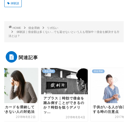
体験談
HOME
借金滞納
リボ払い
体験談｜借金額は多くない…でも返せないという人も増加中！借金を解決する方
法とは？
関連記事
滞納
借金滞納
借金滞納
プラス｜時効で借金を
み倒すことができるの
エポスカードを滞納
子供がいる人が自己破産
？時効を狙うデメリ
返済できない人の対
する時の注意点
.
2018年8
2017年2月3日
2018年8月4日