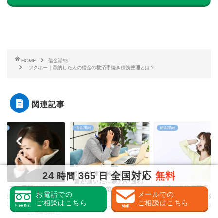
HOME
借金滞納
フクホー｜滞納した人の借金の救済手続き債務整理とは？
関連記事
滞納
借金滞納
借金滞納
田法律事務所から請求
24
365
全国対応
無料
時間
日
が届いた...裁判や強制
アプラス｜電話連絡
アビリオ債権回収｜取り
になる前に解決...
お電話での
メールでの
視し続ける危険性に
立てが来た時の対処方法
2020年4月22日
ご相談はこちら
ご相談はこちら
て解説
2018年7月7日
2018年