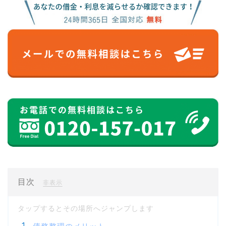
目次
[
]
非表示