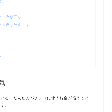
に
ンコ依存症も
から抜けだすには
方
気
ている、だんだんパチンコに使うお金が増えてい
です。