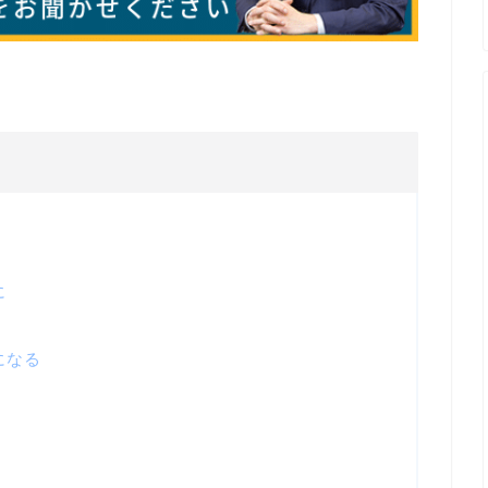
に
になる