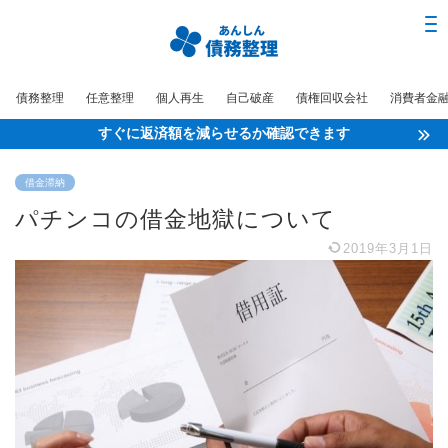
債務整理
任意整理
個人再生
自己破産
債権回収会社
消費者金
すぐに返済額を減らせるか確認できます
借金滞納
パチンコの借金地獄について
2019年3月1日