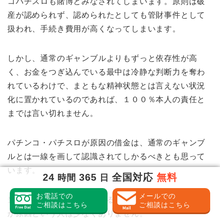
コパチスロも賭博とみなされてしまいます。原則は破
産が認められず、認められたとしても管財事件として
扱われ、手続き費用が高くなってしまいます。
しかし、通常のギャンブルよりもずっと依存性が高
く、お金をつぎ込んでいる最中は冷静な判断力を奪わ
れているわけで、まともな精神状態とは言えない状況
化に置かれているのであれば、１００％本人の責任と
までは言い切れません。
パチンコ・パチスロが原因の借金は、通常のギャンブ
ルとは一線を画して認識されてしかるべきとも思って
います。
24
365
全国対応
無料
時間
日
お電話での
メールでの
当事務所にご相談に来られる方でパチンコ・パチスロ
ご相談はこちら
ご相談はこちら
が原因という人は少なくありません。