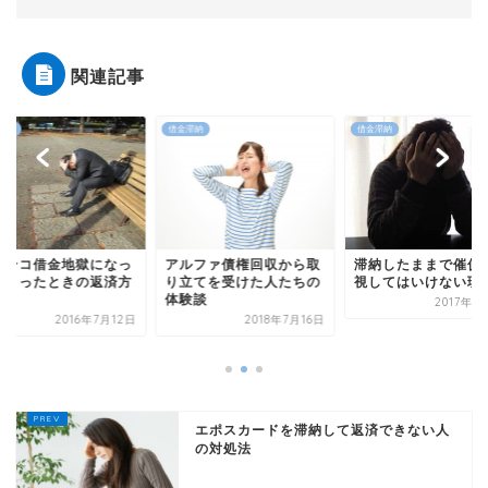
関連記事
金滞納
借金滞納
借金滞納
ルファ債権回収から取
滞納したままで催促を無
立てを受けた人たちの
視してはいけない理由
パチンコ借金地獄
験談
2017年9月11日
てしまったときの
2018年7月16日
法
2016年
エポスカードを滞納して返済できない人
の対処法