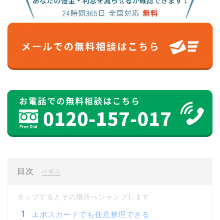
目次
[
]
非表示
エポスカードでも任意整理できる