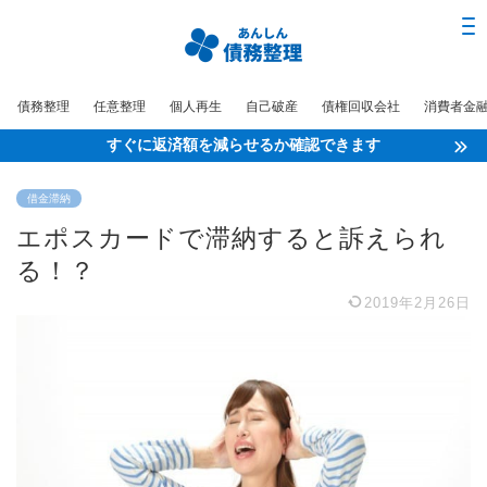
債務整理
任意整理
個人再生
自己破産
債権回収会社
消費者金
すぐに返済額を減らせるか確認できます
借金滞納
エポスカードで滞納すると訴えられ
る！？
2019年2月26日