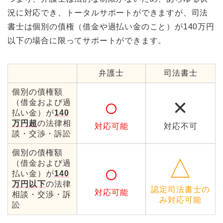
況に対応でき、トータルサポートができますが、司法
書士は個別の債権（借金や過払い金のこと）が140万円
以下の場合に限ってサポートができます。
弁護士
司法書士
個別の債権額
○
×
（借金および過
払い金）が
140
万円超
の法律相
対応可能
対応不可
談・交渉・訴訟
個別の債権額
△
（借金および過
○
払い金）が
140
万円以下
の法律
認定司法書士の
対応可能
相談・交渉・訴
み対応可能
訟