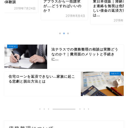
プラスから一括請求
東日本信販｜滞納したま
...どうすればいいの
ま連絡を無視は危険！正
ジェーピーエヌ債権
？
しい借金の返済方法と
｜実際に取り立てを
は...
2018年8月4日
た人の体験談
2018年3月14日
2018年7
法テラスでの債務整理の相談は実際どう
なのか？｜費用面のメリットと手続き
に...
住宅ローンを返済できない...家族に起こ
る悲劇と脱出方法とは