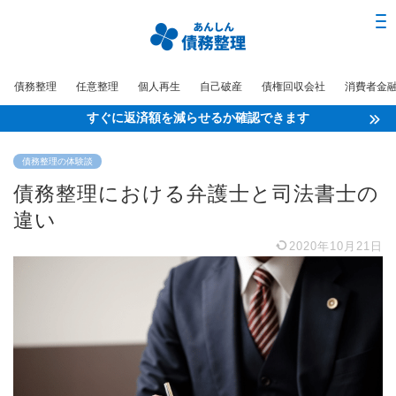
債務整理
任意整理
個人再生
自己破産
債権回収会社
消費者金
すぐに返済額を減らせるか確認できます
債務整理の体験談
債務整理における弁護士と司法書士の
違い
2020年10月21日