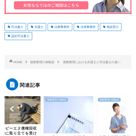
司法書士
弁護士
法務事務所
法律事務所
相談窓口
認定司法書士
HOME
債務整理の体験談
債務整理における弁護士と司法書士の違い
関連記事
整理の体験談
債務整理の体験談
借金滞納