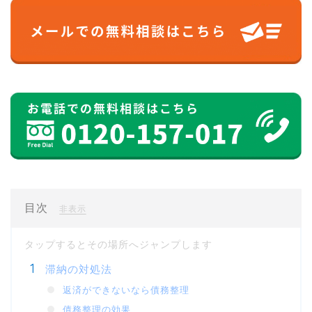
目次
[
]
非表示
滞納の対処法
返済ができないなら債務整理
債務整理の効果