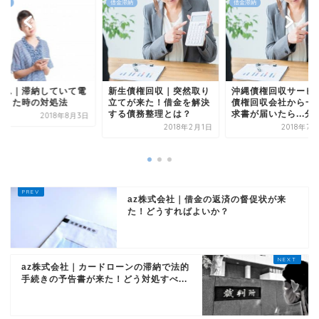
滞納
借金滞納
借金滞納
生債権回収｜突然取り
沖縄債権回収サービス｜
アコム｜滞納してい
てが来た！借金を解決
債権回収会社から一括請
話がきた時の対処法
る債務整理とは？
求書が届いたら...分...
2018年
2018年2月1日
2018年7月22日
az株式会社｜借金の返済の督促状が来
た！どうすればよいか？
az株式会社｜カードローンの滞納で法的
手続きの予告書が来た！どう対処すべ...