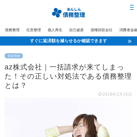
債務整理
任意整理
個人再生
自己破産
債権回収会社
消費者金
すぐに返済額を減らせるか確認できます
借金滞納
az株式会社｜一括請求が来てしまっ
た！その正しい対処法である債務整理
とは？
2019年2月25日