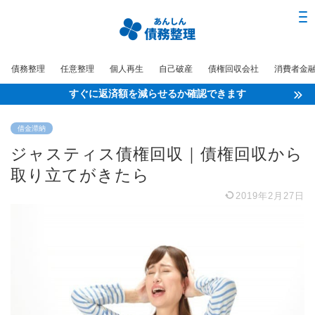
債務整理
任意整理
個人再生
自己破産
債権回収会社
消費者金
すぐに返済額を減らせるか確認できます
借金滞納
ジャスティス債権回収｜債権回収から
取り立てがきたら
2019年2月27日