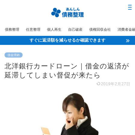
債務整理
任意整理
個人再生
自己破産
債権回収会社
消費者金
すぐに返済額を減らせるか確認できます
借金滞納
北洋銀行カードローン｜借金の返済が
延滞してしまい督促が来たら
2019年2月27日