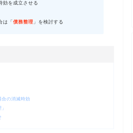
時効を成立させる
合は「
債務整理
」を検討する
場合の消滅時効
理」
せ