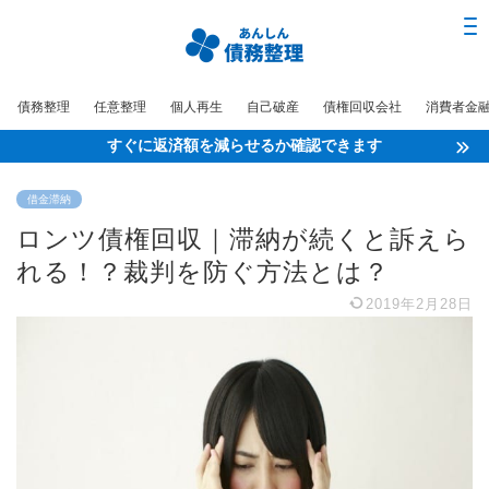
債務整理
任意整理
個人再生
自己破産
債権回収会社
消費者金
すぐに返済額を減らせるか確認できます
借金滞納
ロンツ債権回収｜滞納が続くと訴えら
れる！？裁判を防ぐ方法とは？
2019年2月28日