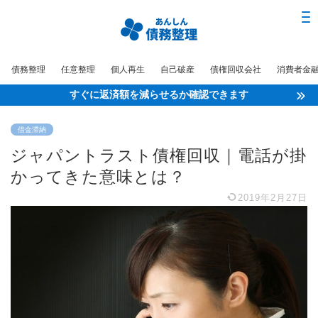
債務整理
任意整理
個人再生
自己破産
債権回収会社
消費者金
すぐに返済額を減らせるか確認できます
借金滞納
ジャパントラスト債権回収｜電話が掛
かってきた意味とは？
2019年2月27日