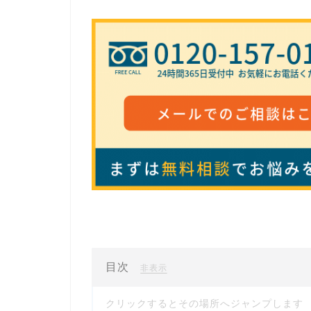
目次
[
]
非表示