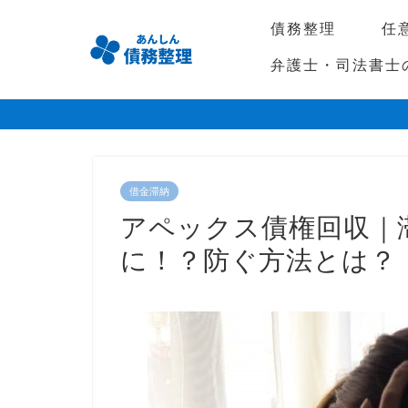
債務整理
任
弁護士・司法書士
借金滞納
アペックス債権回収｜
に！？防ぐ方法とは？