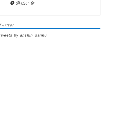
過払い金
Twitter
Tweets by anshin_saimu