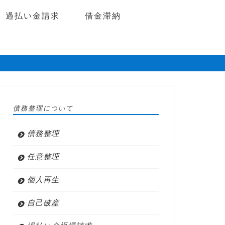
過払い金請求
借金滞納
債務整理について
債務整理
任意整理
個人再生
自己破産