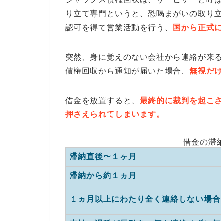
り立て専門というと、恐喝まがいの取り
認可を得て営業活動を行う、
国から正式
突然、身に覚えのない会社から連絡が来
債権回収から通知が届いた場合、
無視だ
借金を放置すると、
最終的に裁判を起こ
押さえられてしまいます。
借金の滞
滞納直後〜１ヶ月
滞納から約１ヵ月
１ヵ月以上にわたり全く連絡しない場合