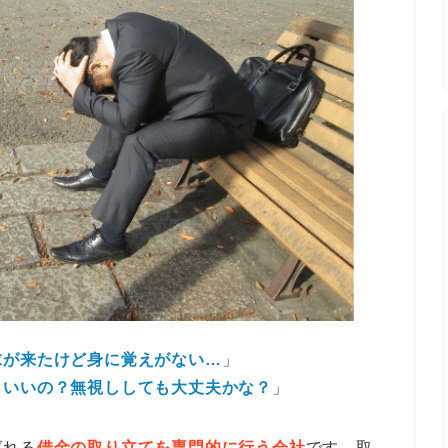
求が来たけど身に覚えがない…
」
らいいの？無視ししても大丈夫かな？
」
ばれる
借金の取り立てを専門的に行う会社
です。取