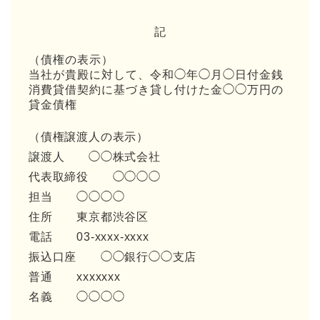
記
（債権の表示）
当社が貴殿に対して、令和◯年◯月◯日付金銭
消費貸借契約に基づき貸し付けた金◯◯万円の
貸金債権
（債権譲渡人の表示）
譲渡人 ◯◯株式会社
代表取締役 ◯◯◯◯
担当 ◯◯◯◯
住所 東京都渋谷区
電話 03-xxxx-xxxx
振込口座 ◯◯銀行◯◯支店
普通 xxxxxxx
名義 ◯◯◯◯