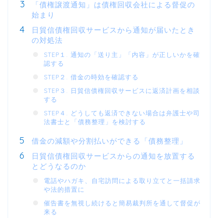
「債権譲渡通知」は債権回収会社による督促の
始まり
日貿信債権回収サービスから通知が届いたとき
の対処法
STEP１. 通知の「送り主」「内容」が正しいかを確
認する
STEP２. 借金の時効を確認する
STEP３. 日貿信債権回収サービスに返済計画を相談
する
STEP４. どうしても返済できない場合は弁護士や司
法書士と「債務整理」を検討する
借金の減額や分割払いができる「債務整理」
日貿信債権回収サービスからの通知を放置する
とどうなるのか
電話やハガキ、自宅訪問による取り立てと一括請求
や法的措置に
催告書を無視し続けると簡易裁判所を通して督促が
来る