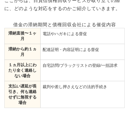
ここからは、日貿信債権回収サービスが取り立ての際
に、どのような対応をするのかご紹介していきます。
借金の滞納期間と債権回収会社による催促内容
滞納直後〜１ヶ
電話やハガキによる督促
月
滞納から約１ヵ
配達証明・内容証明による督促
月
１ヵ月以上にわ
自宅訪問/ブラックリストの登録/一括請求
たり全く連絡し
ない場合
支払い遅延が長
裁判や差し押さえなどの法的手続き
引き、何も連絡
せずに無視する
場合