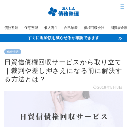
債務整理
任意整理
個人再生
自己破産
債権回収会社
消費者金
すぐに返済額を減らせるか確認できます
借金滞納
日貿信債権回収サービスから取り立て
｜裁判や差し押さえになる前に解決す
る方法とは？
2019年5月8日