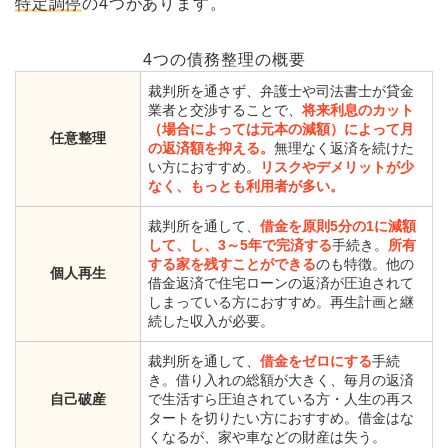
特定調停
の4つがあります。
4つの債務整理の概要
裁判所を通さず、弁護士や司法書士が貸金
業者と交渉することで、
将来利息のカット
（場合によっては元本の減額）によって月
任意整理
の返済額を抑える。
無理なく返済を続けた
い方におすすめ。
リスクやデメリットが少
なく、もっとも利用者が多い。
裁判所を通して、
借金を原則5分の1に減額
して、し、3～5年で完済する
手続き。
所有
する家を残すことができる
のも特徴。他の
個人再生
借金返済で住宅ローンの返済が圧迫されて
しまっている方におすすめ。再生計画と継
続した収入が必要。
裁判所を通して、
借金をゼロにする
手続
き。借り入れの総額が大きく、毎月の返済
自己破産
で生活すら圧迫されている方・人生の再ス
タートを切りたい方におすすめ。借金はな
くなるが、家や車などの財産は失う。