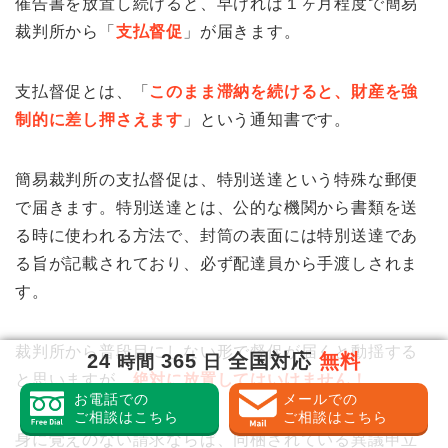
催告書を放置し続けると、早ければ１ヶ月程度で簡易
裁判所から「
支払督促
」が届きます。
支払督促とは、「
このまま滞納を続けると、財産を強
制的に差し押さえます
」という通知書です。
簡易裁判所の支払督促は、特別送達という特殊な郵便
で届きます。特別送達とは、公的な機関から書類を送
る時に使われる方法で、封筒の表面には特別送達であ
る旨が記載されており、必ず配達員から手渡しされま
す。
裁判所から普段目にしない形で督促が届くと動揺する
24
365
全国対応
無料
時間
日
と思いますが、
絶対に放置してはいけません！
お電話での
メールでの
ご相談はこちら
ご相談はこちら
身に覚えのない請求ならば、同梱されている異議申立