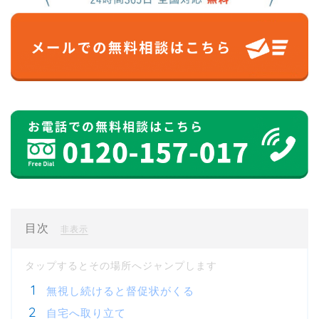
目次
[
]
非表示
無視し続けると督促状がくる
自宅へ取り立て