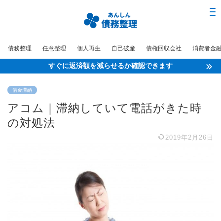
債務整理
任意整理
個人再生
自己破産
債権回収会社
消費者金
すぐに返済額を減らせるか確認できます
借金滞納
アコム｜滞納していて電話がきた時
の対処法
2019年2月26日