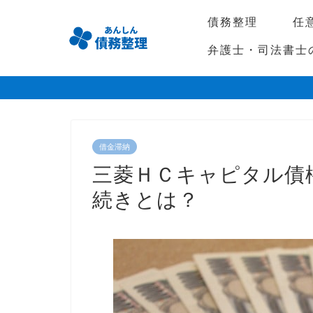
債務整理
任
弁護士・司法書士
借金滞納
三菱ＨＣキャピタル債
続きとは？