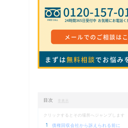
目次
[
]
非表示
債権回収会社から訴えられる前に