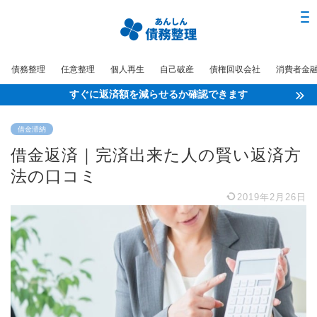
債務整理
任意整理
個人再生
自己破産
債権回収会社
消費者金
すぐに返済額を減らせるか確認できます
借金滞納
借金返済｜完済出来た人の賢い返済方
法の口コミ
2019年2月26日