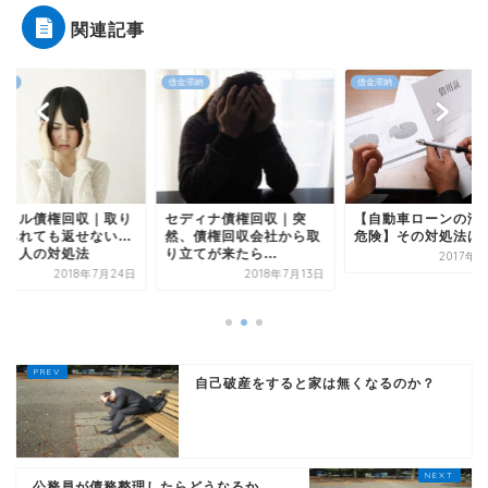
関連記事
滞納
借金滞納
借金滞納
アトル債権回収｜取り
セディナ債権回収｜突
【自動車ローンの滞
てられても返せない…
然、債権回収会社から取
危険】その対処法は
いう人の対処法
り立てが来たら...
2017年
2018年7月24日
2018年7月13日
自己破産をすると家は無くなるのか？
公務員が債務整理したらどうなるか