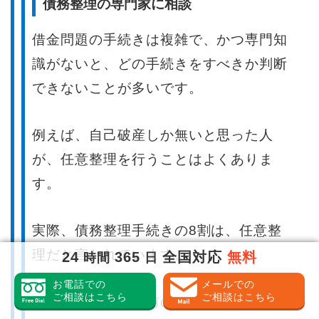
債務整理の専門家に相談
借金問題の手続きは複雑で、かつ専門知
識がないと、どの手続きをすべきか判断
できないことが多いです。
例えば、自己破産しか無いと思った人
が、任意整理を行うことはよくありま
す。
実際、債務整理手続きの8割は、任意整
理だと言われています。
24
365
全国対応
無料
時間
日
お電話での
メールでの
ご相談はこちら
ご相談はこちら
手続きを開始する前の相談は無料で受付