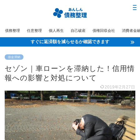
債務整理
任意整理
個人再生
自己破産
債権回収会社
消費者金
すぐに返済額を減らせるか確認できます
借金滞納
セゾン｜車ローンを滞納した！信用情
報への影響と対処について
2019年2月27日