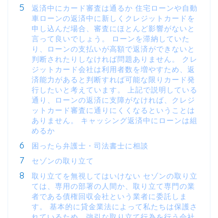
返済中にカード審査は通るか 住宅ローンや自動
車ローンの返済中に新しくクレジットカードを
申し込んだ場合、審査にほとんど影響がないと
言って良いでしょう。 ローンを滞納していた
り、ローンの支払いが高額で返済ができないと
判断されたりしなければ問題ありません。 クレ
ジットカード会社は利用者数を増やすため、返
済能力があると判断すれば可能な限りカード発
行したいと考えています。 上記で説明している
通り、ローンの返済に支障がなければ、クレジ
ットカード審査に通りにくくなるということは
ありません。 キャッシング返済中にローンは組
めるか
困ったら弁護士・司法書士に相談
セゾンの取り立て
取り立てを無視してはいけない セゾンの取り立
ては、専用の部署の人間か、取り立て専門の業
者である債権回収会社という業者に委託しま
す。 基本的に貸金業法によって私たちは保護さ
れているため、強引な取り立て行為を行う会社