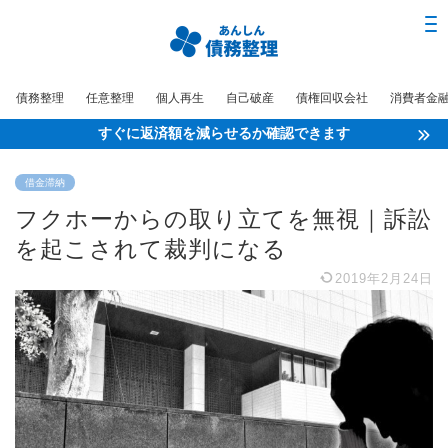
債務整理
任意整理
個人再生
自己破産
債権回収会社
消費者金
すぐに返済額を減らせるか確認できます
借金滞納
フクホーからの取り立てを無視｜訴訟
を起こされて裁判になる
2019年2月24日