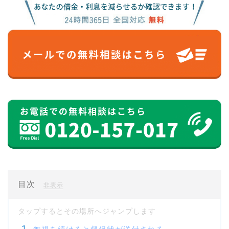
目次
[
]
非表示