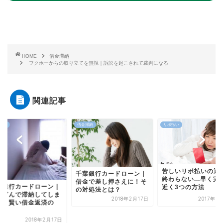
HOME
借金滞納
フクホーからの取り立てを無視｜訴訟を起こされて裁判になる
関連記事
滞納
リボ払い
借金滞納
苦しいリボ払いの返済が
葉銀行カードローン｜
終わらない...早く完済に
金で差し押さえに！そ
千葉銀行カードロー
近く3つの方法
対処法とは？
ちばぎんで滞納して
2017年3月18日
2018年2月17日
った！賢い借金返済
方...
2018年2