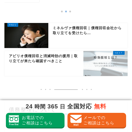
ミネルヴァ債権回収｜債権回収会社から
取り立てを受けたら...
アビリオ債権回収と消滅時効の援用｜取
り立てが来たら確認すべきこと
債務整理について
24
365
全国対応
無料
時間
日
お電話での
メールでの
債務整理
ご相談はこちら
ご相談はこちら