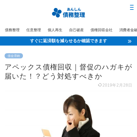
債務整理
任意整理
個人再生
自己破産
債権回収会社
消費者金
すぐに返済額を減らせるか確認できます
借金滞納
アペックス債権回収｜督促のハガキが
届いた！？どう対処すべきか
2019年2月28日