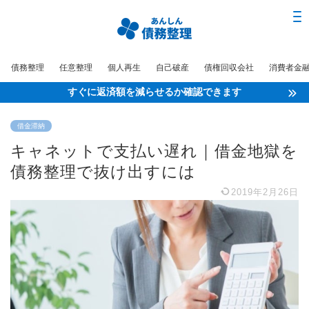
債務整理
任意整理
個人再生
自己破産
債権回収会社
消費者金
すぐに返済額を減らせるか確認できます
借金滞納
キャネットで支払い遅れ｜借金地獄を
債務整理で抜け出すには
2019年2月26日