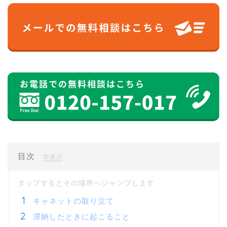
目次
[
]
非表示
キャネットの取り立て
滞納したときに起こること