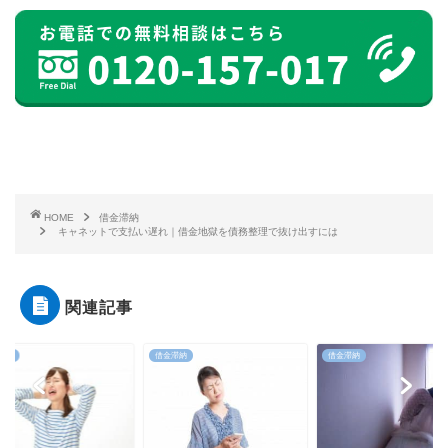
HOME
借金滞納
キャネットで支払い遅れ｜借金地獄を債務整理で抜け出すには
関連記事
滞納
借金滞納
借金滞納