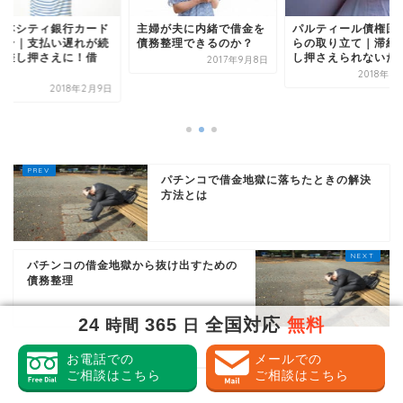
西日本シティ銀行カ
婦が夫に内緒で借金を
パルティール債権回収か
ローン｜支払い遅れ
務整理できるのか？
らの取り立て｜滞納で差
くと差し押さえに！
し押さえられないために
2017年9月8日
金...
2018年7月19日
2018年2
パチンコで借金地獄に落ちたときの解決
方法とは
パチンコの借金地獄から抜け出すための
債務整理
24
365
全国対応
無料
時間
日
お電話での
メールでの
ご相談はこちら
ご相談はこちら