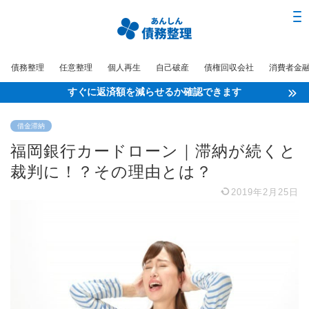
債務整理
任意整理
個人再生
自己破産
債権回収会社
消費者金
すぐに返済額を減らせるか確認できます
借金滞納
福岡銀行カードローン｜滞納が続くと
裁判に！？その理由とは？
2019年2月25日