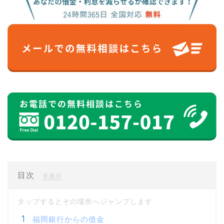
目次
[
]
非表示
福岡銀行からの借金