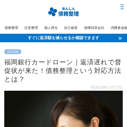
債務整理
任意整理
個人再生
自己破産
債権回収会社
消費者金
すぐに返済額を減らせるか確認できます
借金滞納
福岡銀行カードローン｜返済遅れで督
促状が来た！債務整理という対応方法
とは？
2019年2月27日