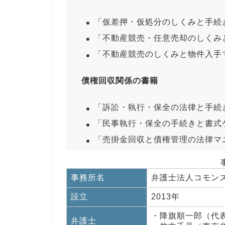
「仮差押・仮処分のしくみと手続き
「不動産競売・任意売却のしくみと
「不動産競売のしくみと物件入手マ
債権回収関係の書籍
「訴訟・執行・保全の法律と手続き
「民事執行・保全の手続きと書式ケ
「売掛金回収と債権管理の法律マニ
事務所名
弁護士法人コモン
設立
2013年
・降旗順一郎（代
弁護士