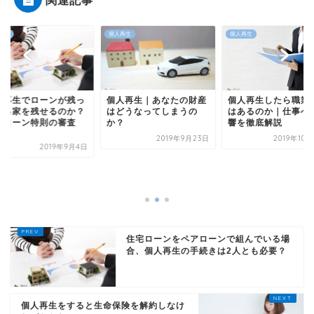
関連記事
再生
個人再生
個人再生
人再生｜あなたの財産
個人再生したら職業制限
どうなってしまうの
はあるのか｜仕事への影
？
響を徹底解説
2019年9月23日
2019年10月22日
個人再生でローンが
ている家を残せるの
住宅ローン特則の審
を...
2019年
住宅ローンをペアローンで組んでいる場
合、個人再生の手続きは2人とも必要？
個人再生をすると生命保険を解約しなけ