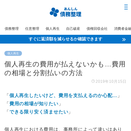
債務整理
任意整理
個人再生
自己破産
債権回収会社
消費者金
すぐに返済額を減らせるか確認できます
個人再生
個人再生の費用が払えないかも…費用
の相場と分割払いの方法
2019年10月15日
「
個人再生したいけど、費用を支払えるのか心配…
」
「
費用の相場が知りたい
」
「
できる限り安く済ませたい
」
個人再生における費用は、事務所によって違いはあり