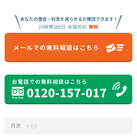
目次
[
]
非表示