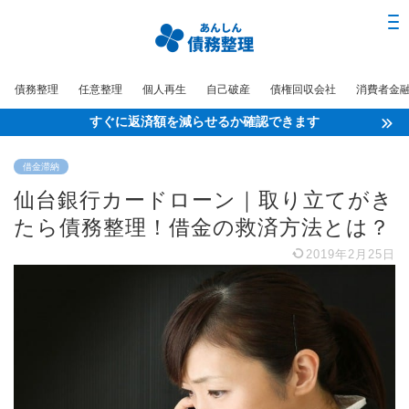
債務整理
任意整理
個人再生
自己破産
債権回収会社
消費者金
すぐに返済額を減らせるか確認できます
借金滞納
仙台銀行カードローン｜取り立てがき
たら債務整理！借金の救済方法とは？
2019年2月25日