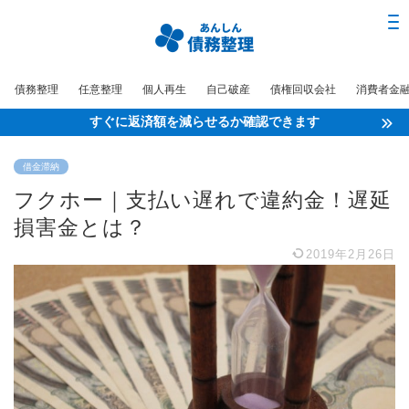
債務整理
任意整理
個人再生
自己破産
債権回収会社
消費者金
すぐに返済額を減らせるか確認できます
借金滞納
フクホー｜支払い遅れで違約金！遅延
損害金とは？
2019年2月26日