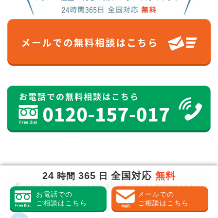
24
365
全国対応
無料
時間
日
HOME
借金滞納
フクホー｜支払い遅れで違約金！遅延損害金とは？
お電話での
メールでの
ご相談はこちら
ご相談はこちら