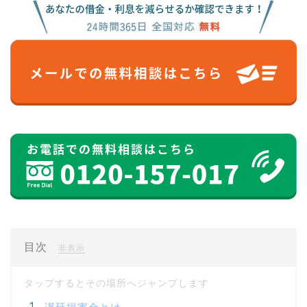
目次
[
]
非表示