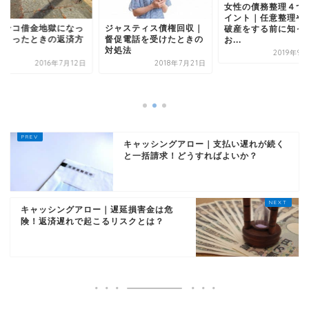
女性の債務整理４つのポ
イント｜任意整理や自己
パチンコ借金地獄に
ャスティス債権回収｜
破産をする前に知って
てしまったときの返
促電話を受けたときの
お...
法
処法
2019年9月24日
2016年7
2018年7月21日
キャッシングアロー｜支払い遅れが続く
と一括請求！どうすればよいか？
キャッシングアロー｜遅延損害金は危
険！返済遅れで起こるリスクとは？