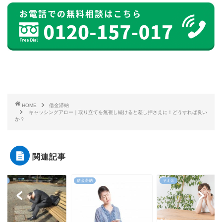
HOME
借金滞納
キャッシングアロー｜取り立てを無視し続けると差し押さえに！どうすれば良い
か？
関連記事
滞納
ヤミ金
借金滞納