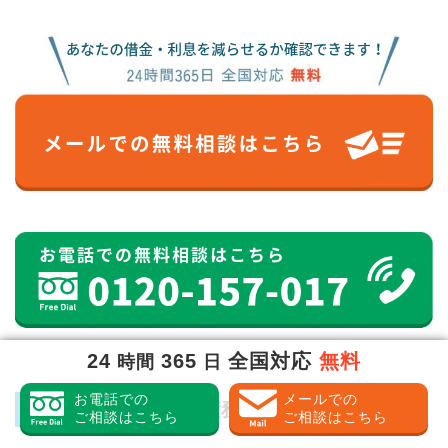
24
365
全国対応
無料
時間
日
お電話での
メールでの
TSB債権管理回収で債務整理
ご相談はこちら
ご相談はこちら