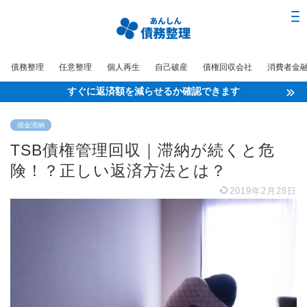
債務整理
任意整理
個人再生
自己破産
債権回収会社
消費者金
すぐに返済額を減らせるか確認できます
借金滞納
TSB債権管理回収｜滞納が続くと危
険！？正しい返済方法とは？
2019年2月28日