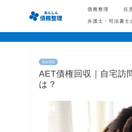
債務整理
任
弁護士・司法書士
借金滞納
AET債権回収｜自宅
は？