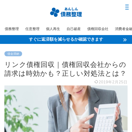
債務整理
任意整理
個人再生
自己破産
債権回収会社
消費者金
すぐに返済額を減らせるか確認できます
借金滞納
リンク債権回収｜債権回収会社からの
請求は時効かも？正しい対処法とは？
2019年2月25日