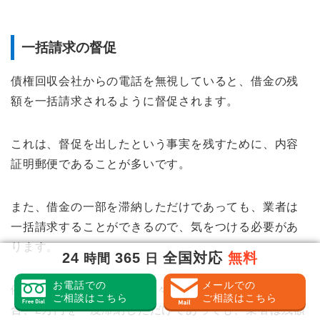
一括請求の督促
債権回収会社からの電話を無視していると、借金の残
額を一括請求されるように督促されます。
これは、督促を出したという事実を残すために、内容
証明郵便であることが多いです。
また、借金の一部を滞納しただけであっても、業者は
一括請求することができるので、気をつける必要があ
ります。
24
365
全国対応
無料
時間
日
お電話での
メールでの
例えば、50万円の借金を月々2万円で返済している場
ご相談はこちら
ご相談はこちら
合、2万円を一度滞納しただけであっても、業者は残額