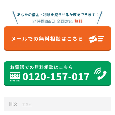
目次
[
]
非表示