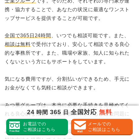
士業グループ
です。そのため、それぞれの専門家が連
携・協力することで、あなたの状況に最適なワンスト
ップサービスを提供することが可能です。
全国で365日24時間
、いつでも相談可能です。また、
相談は無料
で受付けており、安心して相談できる良心
的な事務所です。また、職場や家族、知人に知られた
くないという方にもサポートをしています。
気になる費用ですが、分割払いができるため、手元に
お金がなくても気軽に相談ができます。
みつ葉グループは、本当に必要な手続きを見極めてく
24
365
全国対応
無料
時間
日
れる良心的な法律・法務事務所です。もし借金問題に
苦しんでいるなら、一人で悩ますに、まずは相談して
お電話での
メールでの
ご相談はこちら
ご相談はこちら
みてください。あなたの借金の状況に合った、最善の