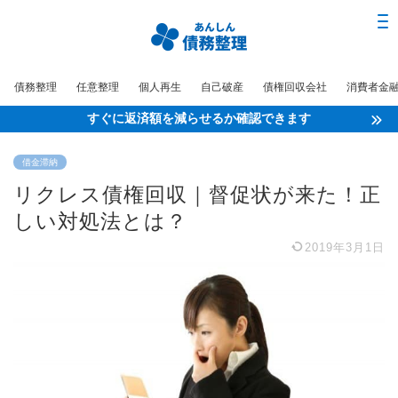
債務整理
任意整理
個人再生
自己破産
債権回収会社
消費者金
すぐに返済額を減らせるか確認できます
借金滞納
リクレス債権回収｜督促状が来た！正
しい対処法とは？
2019年3月1日