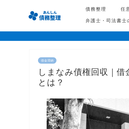
債務整理
任
弁護士・司法書士
借金滞納
しまなみ債権回収｜借
とは？