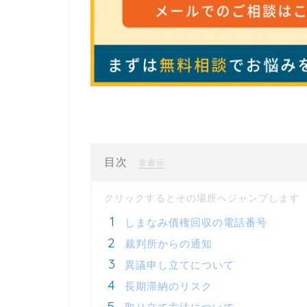
目次
[
]
非表示
しまなみ債権回収の電話番号
裁判所からの通知
異議申し立てについて
長期滞納のリスク