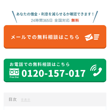
目次
[
]
非表示