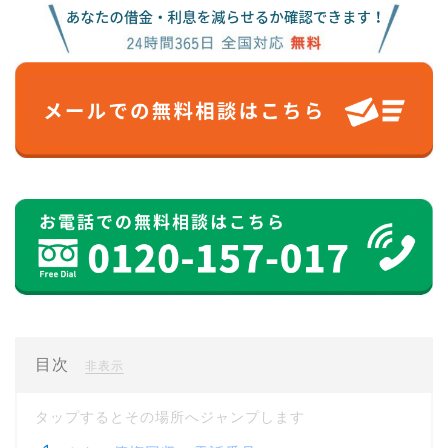
目次
[
]
非表示