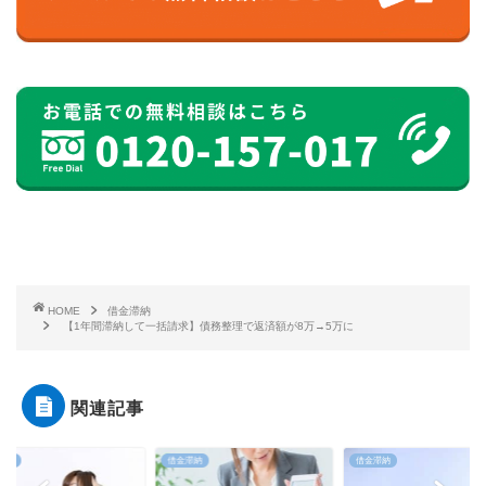
HOME
借金滞納
【1年間滞納して一括請求】債務整理で返済額が8万→5万に
関連記事
滞納
借金滞納
借金滞納