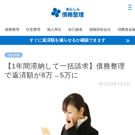
債務整理
任意整理
個人再生
自己破産
債権回収会社
消費者金
すぐに返済額を減らせるか確認できます
借金滞納
【1年間滞納して一括請求】債務整理
で返済額が8万→5万に
2019年3月2日