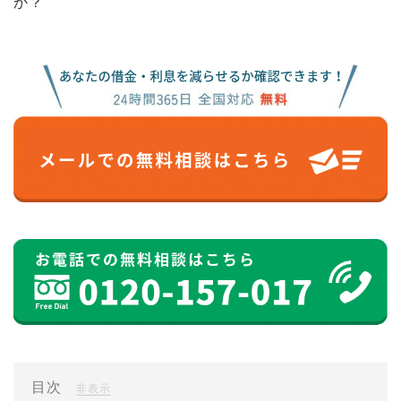
か？
目次
[
]
非表示