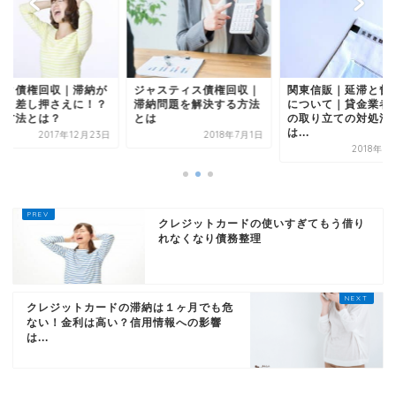
ンク債権回収｜滞納が
ジャスティス債権回収｜
関東信販｜延滞と督
くと差し押さえに！？
滞納問題を解決する方法
について｜貸金業者
ぐ方法とは？
とは
の取り立ての対処法
は...
2017年12月23日
2018年7月1日
2018年3
クレジットカードの使いすぎてもう借り
れなくなり債務整理
クレジットカードの滞納は１ヶ月でも危
ない！金利は高い？信用情報への影響
は...