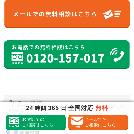
HOME
借金滞納
24
365
全国対応
無料
テアトル債権回収｜債権回収会社からの電話や督促ハガキの無視は危険！その対
時間
日
処方法とは？
お電話での
メールでの
ご相談はこちら
ご相談はこちら
関連記事