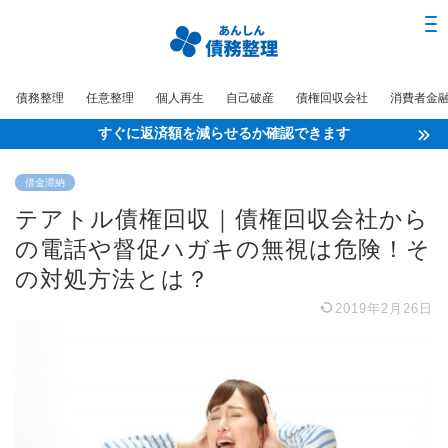
債務整理
任意整理
個人再生
自己破産
債権回収会社
消費者金
すぐに返済額を減らせるか確認できます
借金滞納
テアトル債権回収｜債権回収会社から
の電話や督促ハガキの無視は危険！そ
の対処方法とは？
2019年2月26日