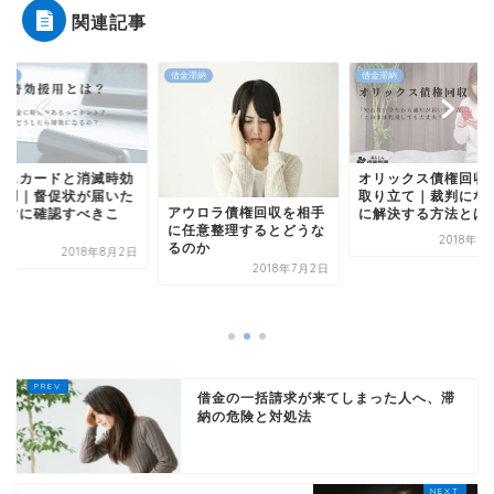
関連記事
滞納
借金滞納
借金滞納
ポスカードと消滅時効
オリックス債権回収
援用｜督促状が届いた
取り立て｜裁判にな
アウロラ債権回収を相手
すぐに確認すべきこ
に解決する方法とは
に任意整理するとどうな
.
2018年7
るのか
2018年8月2日
2018年7月2日
借金の一括請求が来てしまった人へ、滞
納の危険と対処法