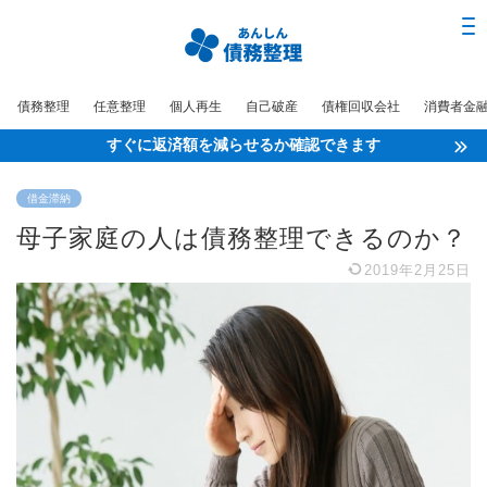
債務整理
任意整理
個人再生
自己破産
債権回収会社
消費者金
すぐに返済額を減らせるか確認できます
借金滞納
母子家庭の人は債務整理できるのか？
2019年2月25日