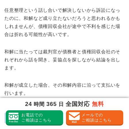
任意整理という話し合いで解決しないから訴訟になっ
たのに、和解など成り立たないだろうと思われるかも
しれませんが、債権回収会社が途中で不利を感じた場
合は折れる可能性が高いです。
和解に当たっては裁判官が債務者と債権回収会社のそ
れぞれから話を聞き、妥協点を探しながら結論を出し
ます。
和解が成立した場合、その和解内容に沿って支払いを
行います。
24
365
全国対応
無料
時間
日
お電話での
メールでの
他の債務整理手続き
ご相談はこちら
ご相談はこちら