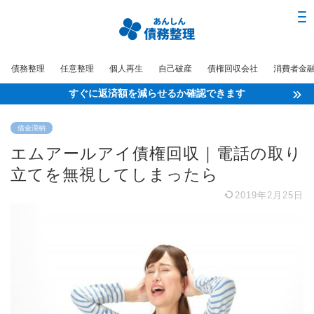
債務整理
任意整理
個人再生
自己破産
債権回収会社
消費者金
すぐに返済額を減らせるか確認できます
借金滞納
エムアールアイ債権回収｜電話の取り
立てを無視してしまったら
2019年2月25日