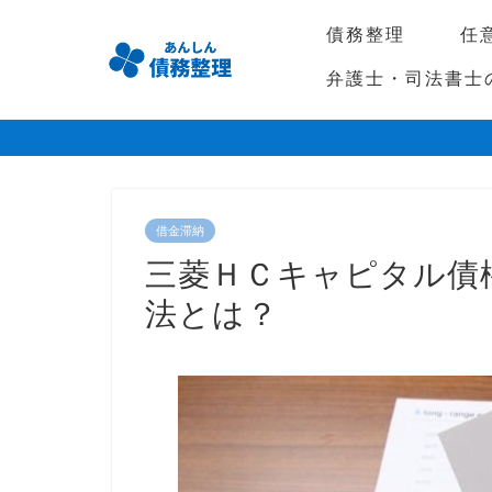
債務整理
任
弁護士・司法書士
借金滞納
三菱ＨＣキャピタル債
法とは？