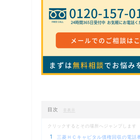
目次
[
]
非表示
三菱ＨＣキャピタル債権回収の電話