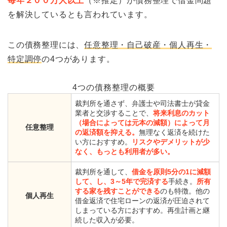
毎年２００万人以上
（※推定）が債務整理で借金問題
を解決しているとも言われています。
この債務整理には、
任意整理・自己破産・個人再生・
特定調停
の4つがあります。
4つの債務整理の概要
裁判所を通さず、弁護士や司法書士が貸金
業者と交渉することで、
将来利息のカット
（場合によっては元本の減額）によって月
任意整理
の返済額を抑える。
無理なく返済を続けた
い方におすすめ。
リスクやデメリットが少
なく、もっとも利用者が多い。
裁判所を通して、
借金を原則5分の1に減額
して、し、3～5年で完済する
手続き。
所有
する家を残すことができる
のも特徴。他の
個人再生
借金返済で住宅ローンの返済が圧迫されて
しまっている方におすすめ。再生計画と継
続した収入が必要。