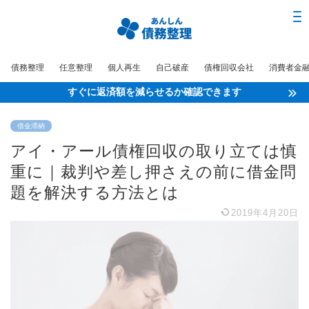
債務整理
任意整理
個人再生
自己破産
債権回収会社
消費者金
すぐに返済額を減らせるか確認できます
借金滞納
アイ・アール債権回収の取り立ては慎
重に｜裁判や差し押さえの前に借金問
題を解決する方法とは
2019年4月20日