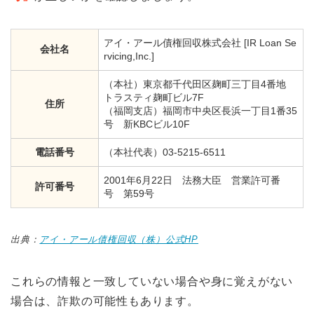
アイ・アール債権回収株式会社 [IR Loan Se
会社名
rvicing,Inc.]
（本社）東京都千代田区麹町三丁目4番地
トラスティ麹町ビル7F
住所
（福岡支店）福岡市中央区長浜一丁目1番35
号 新KBCビル10F
電話番号
（本社代表）03-5215-6511
2001年6月22日 法務大臣 営業許可番
許可番号
号 第59号
出典：
アイ・アール債権回収（株）公式HP
これらの情報と一致していない場合や身に覚えがない
場合は、詐欺の可能性もあります。