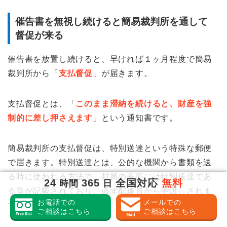
催告書を無視し続けると簡易裁判所を通して
督促が来る
催告書を放置し続けると、早ければ１ヶ月程度で簡易
裁判所から「
支払督促
」が届きます。
支払督促とは、「
このまま滞納を続けると、財産を強
制的に差し押さえます
」という通知書です。
簡易裁判所の支払督促は、特別送達という特殊な郵便
で届きます。特別送達とは、公的な機関から書類を送
る時に使われる方法で、封筒の表面には特別送達であ
24
365
全国対応
無料
時間
日
る旨が記載されており、必ず配達員から手渡しされま
お電話での
メールでの
す。
ご相談はこちら
ご相談はこちら