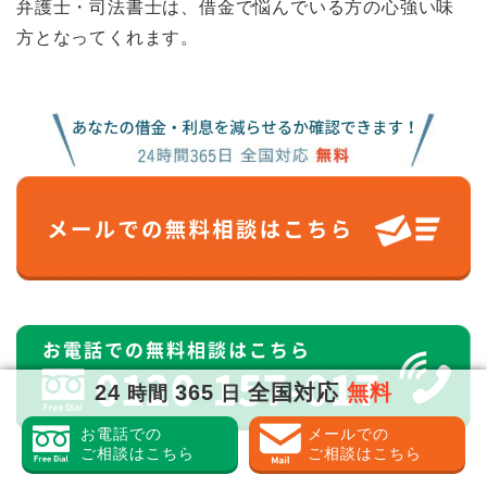
弁護士・司法書士は、借金で悩んでいる方の心強い味
方となってくれます。
24
365
全国対応
無料
時間
日
お電話での
メールでの
ご相談はこちら
ご相談はこちら