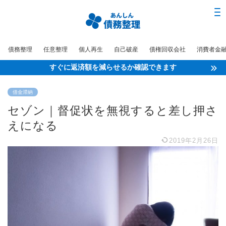
債務整理
任意整理
個人再生
自己破産
債権回収会社
消費者金
すぐに返済額を減らせるか確認できます
借金滞納
セゾン｜督促状を無視すると差し押さ
えになる
2019年2月26日