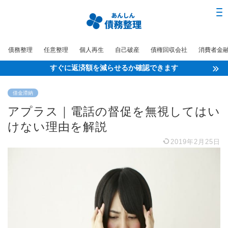
債務整理
任意整理
個人再生
自己破産
債権回収会社
消費者金
すぐに返済額を減らせるか確認できます
借金滞納
アプラス｜電話の督促を無視してはい
けない理由を解説
2019年2月25日