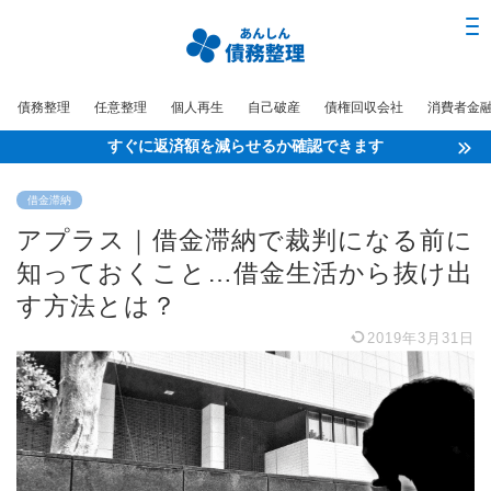
債務整理
任意整理
個人再生
自己破産
債権回収会社
消費者金
すぐに返済額を減らせるか確認できます
借金滞納
アプラス｜借金滞納で裁判になる前に
知っておくこと…借金生活から抜け出
す方法とは？
2019年3月31日